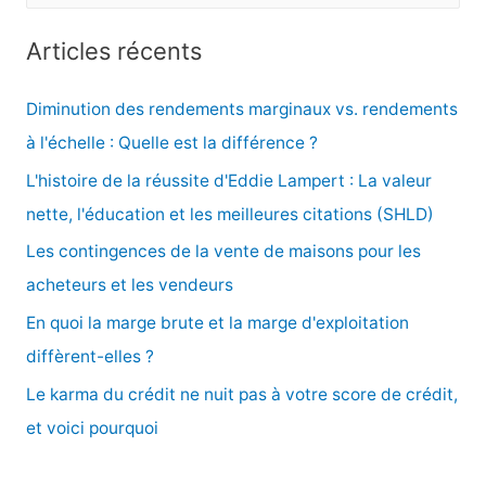
e
c
Articles récents
h
e
Diminution des rendements marginaux vs. rendements
r
à l'échelle : Quelle est la différence ?
c
L'histoire de la réussite d'Eddie Lampert : La valeur
h
nette, l'éducation et les meilleures citations (SHLD)
e
Les contingences de la vente de maisons pour les
r
acheteurs et les vendeurs
En quoi la marge brute et la marge d'exploitation
:
diffèrent-elles ?
Le karma du crédit ne nuit pas à votre score de crédit,
et voici pourquoi