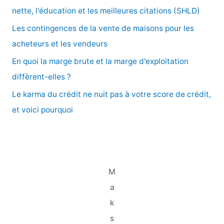
h
nette, l'éducation et les meilleures citations (SHLD)
e
Les contingences de la vente de maisons pour les
r
acheteurs et les vendeurs
En quoi la marge brute et la marge d'exploitation
:
diffèrent-elles ?
Le karma du crédit ne nuit pas à votre score de crédit,
et voici pourquoi
M
a
k
s