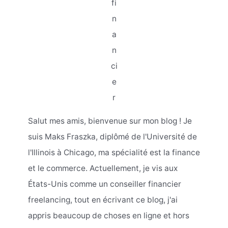
fi
n
a
n
ci
e
r
Salut mes amis, bienvenue sur mon blog ! Je
suis Maks Fraszka, diplômé de l'Université de
l'Illinois à Chicago, ma spécialité est la finance
et le commerce. Actuellement, je vis aux
États-Unis comme un conseiller financier
freelancing, tout en écrivant ce blog, j'ai
appris beaucoup de choses en ligne et hors