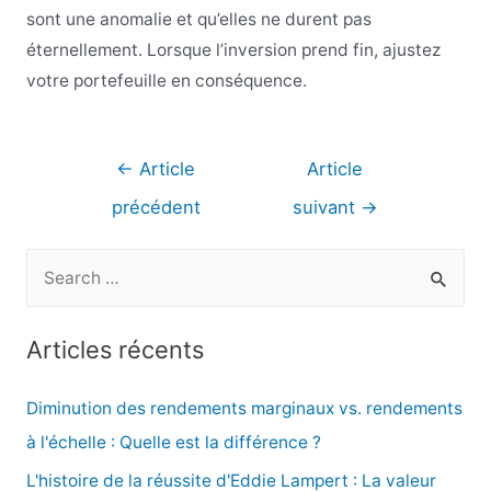
sont une anomalie et qu’elles ne durent pas
éternellement. Lorsque l’inversion prend fin, ajustez
votre portefeuille en conséquence.
Navigation
←
Article
Article
de
précédent
suivant
→
l’article
R
e
c
Articles récents
h
e
Diminution des rendements marginaux vs. rendements
r
à l'échelle : Quelle est la différence ?
c
L'histoire de la réussite d'Eddie Lampert : La valeur