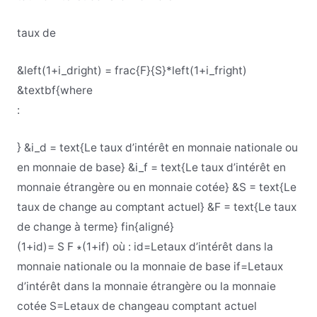
taux de
&left(1+i_dright) = frac{F}{S}*left(1+i_fright)
&textbf{where
:
} &i_d = text{Le taux d’intérêt en monnaie nationale ou
en monnaie de base} &i_f = text{Le taux d’intérêt en
monnaie étrangère ou en monnaie cotée} &S = text{Le
taux de change au comptant actuel} &F = text{Le taux
de change à terme} fin{aligné}
(
1
+i
d
)
=
S
F
∗
(
1+i
f
)
où :
i
d
=Le
taux d’
intérêt dans la
monnaie nationale ou la monnaie de base
i
f
=
Le
taux
d’
intérêt dans la monnaie étrangère ou la monnaie
cotée
S=Le
taux de change
au comptant actuel