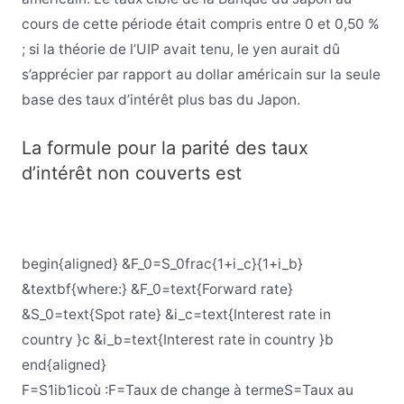
cours de cette période était compris entre 0 et 0,50 %
; si la théorie de l’UIP avait tenu, le yen aurait dû
s’apprécier par rapport au dollar américain sur la seule
base des taux d’intérêt plus bas du Japon.
La formule pour la parité des taux
d’intérêt non couverts est
begin{aligned} &F_0=S_0frac{1+i_c}{1+i_b}
&textbf{where:} &F_0=text{Forward rate}
&S_0=text{Spot rate} &i_c=text{Interest rate in
country }c &i_b=text{Interest rate in country }b
end{aligned}
F
=
S
1
i
b
1
i
c
où :
F
=
Taux de change à terme
S
=
Taux au