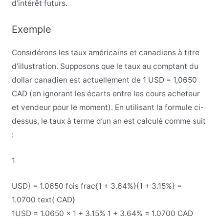
d’intérêt futurs.
Exemple
Considérons les taux américains et canadiens à titre
d’illustration. Supposons que le taux au comptant du
dollar canadien est actuellement de 1 USD = 1,0650
CAD (en ignorant les écarts entre les cours acheteur
et vendeur pour le moment). En utilisant la formule ci-
dessus, le taux à terme d’un an est calculé comme suit
:
1
USD} = 1.0650 fois frac{1 + 3.64%}{1 + 3.15%} =
1.0700 text{ CAD}
1
USD
=
1
.
0650
×
1
+
3
.
15%
1
+
3
.
64%
=
1
.
0700
CAD