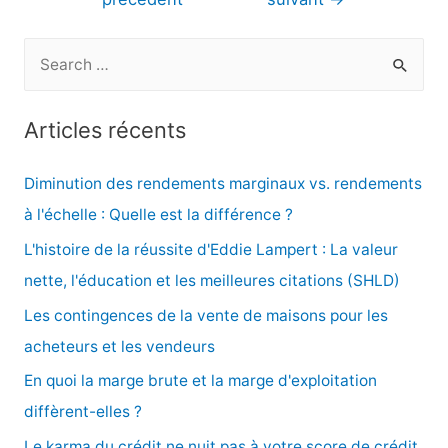
l’article
R
e
c
Articles récents
h
e
Diminution des rendements marginaux vs. rendements
r
à l'échelle : Quelle est la différence ?
c
L'histoire de la réussite d'Eddie Lampert : La valeur
h
nette, l'éducation et les meilleures citations (SHLD)
e
Les contingences de la vente de maisons pour les
r
acheteurs et les vendeurs
En quoi la marge brute et la marge d'exploitation
:
diffèrent-elles ?
Le karma du crédit ne nuit pas à votre score de crédit,