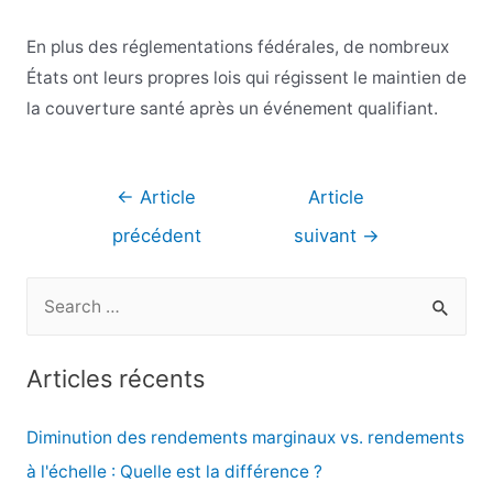
En plus des réglementations fédérales, de nombreux
États ont leurs propres lois qui régissent le maintien de
la couverture santé après un événement qualifiant.
Navigation
←
Article
Article
de
précédent
suivant
→
l’article
R
e
c
Articles récents
h
e
Diminution des rendements marginaux vs. rendements
r
à l'échelle : Quelle est la différence ?