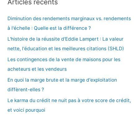
Articles récents
h
e
Diminution des rendements marginaux vs. rendements
r
à l'échelle : Quelle est la différence ?
c
L'histoire de la réussite d'Eddie Lampert : La valeur
h
nette, l'éducation et les meilleures citations (SHLD)
e
Les contingences de la vente de maisons pour les
r
acheteurs et les vendeurs
En quoi la marge brute et la marge d'exploitation
:
diffèrent-elles ?
Le karma du crédit ne nuit pas à votre score de crédit,
et voici pourquoi