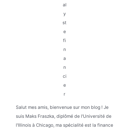
al
y
st
e
fi
n
a
n
ci
e
r
Salut mes amis, bienvenue sur mon blog ! Je
suis Maks Fraszka, diplômé de l'Université de
l'Illinois à Chicago, ma spécialité est la finance