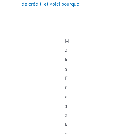
de crédit, et voici pourquoi
M
a
k
s
F
r
a
s
z
k
a