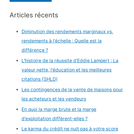
h
Articles récents
e
r
Diminution des rendements marginaux vs.
c
rendements à l'échelle : Quelle est la
h
différence ?
e
L'histoire de la réussite d'Eddie Lampert : La
r
valeur nette, l'éducation et les meilleures
citations (SHLD)
:
Les contingences de la vente de maisons pour
les acheteurs et les vendeurs
En quoi la marge brute et la marge
d'exploitation diffèrent-elles ?
Le karma du crédit ne nuit pas à votre score