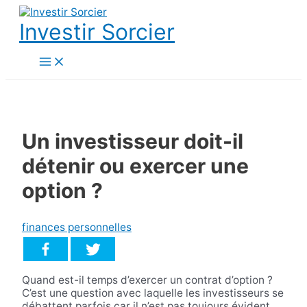
Aller
au
Investir Sorcier
contenu
Main
Menu
Un investisseur doit-il
détenir ou exercer une
option ?
finances personnelles
Quand est-il temps d’exercer un contrat d’option ?
C’est une question avec laquelle les investisseurs se
débattent parfois car il n’est pas toujours évident