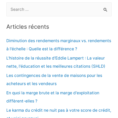
R
e
c
Articles récents
h
e
Diminution des rendements marginaux vs. rendements
r
à l'échelle : Quelle est la différence ?
c
L'histoire de la réussite d'Eddie Lampert : La valeur
h
nette, l'éducation et les meilleures citations (SHLD)
e
Les contingences de la vente de maisons pour les
r
acheteurs et les vendeurs
En quoi la marge brute et la marge d'exploitation
:
diffèrent-elles ?
Le karma du crédit ne nuit pas à votre score de crédit,