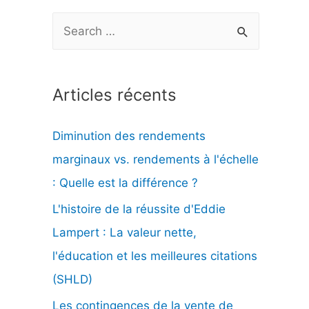
R
e
c
Articles récents
h
e
Diminution des rendements
r
marginaux vs. rendements à l'échelle
c
: Quelle est la différence ?
h
L'histoire de la réussite d'Eddie
e
Lampert : La valeur nette,
r
l'éducation et les meilleures citations
(SHLD)
:
Les contingences de la vente de