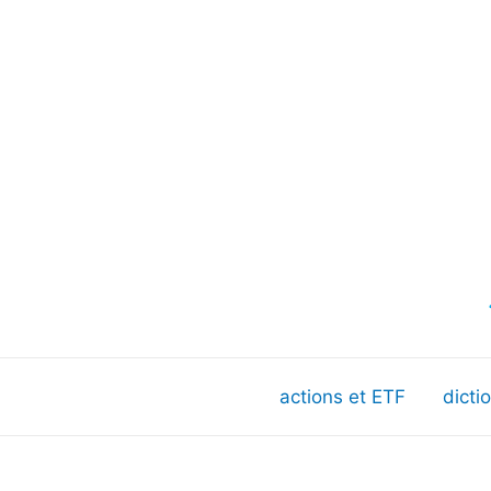
actions et ETF
dicti