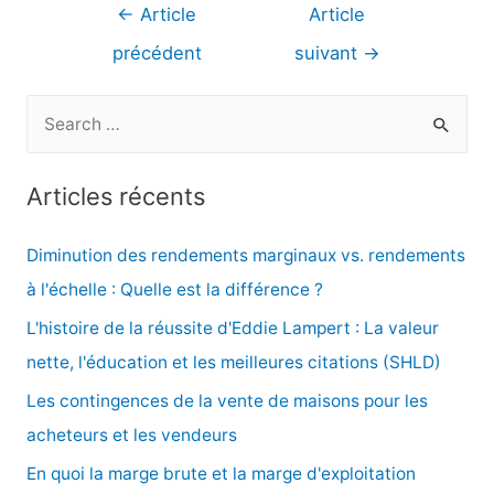
Navigation
←
Article
Article
de
précédent
suivant
→
l’article
R
e
c
Articles récents
h
e
Diminution des rendements marginaux vs. rendements
r
à l'échelle : Quelle est la différence ?
c
L'histoire de la réussite d'Eddie Lampert : La valeur
h
nette, l'éducation et les meilleures citations (SHLD)
e
Les contingences de la vente de maisons pour les
r
acheteurs et les vendeurs
En quoi la marge brute et la marge d'exploitation
: