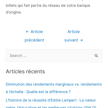
billets qui fait partie du réseau de votre banque
d’origine.
Navigation
←
Article
Article
de
précédent
suivant
→
l’article
R
e
c
Articles récents
h
e
Diminution des rendements marginaux vs. rendements
r
à l'échelle : Quelle est la différence ?
c
L'histoire de la réussite d'Eddie Lampert : La valeur
h
nette, l'éducation et les meilleures citations (SHLD)