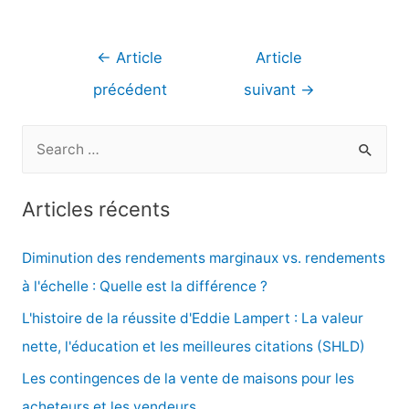
Navigation
←
Article
Article
de
précédent
suivant
→
l’article
R
e
c
Articles récents
h
e
Diminution des rendements marginaux vs. rendements
r
à l'échelle : Quelle est la différence ?
c
L'histoire de la réussite d'Eddie Lampert : La valeur
h
nette, l'éducation et les meilleures citations (SHLD)
e
Les contingences de la vente de maisons pour les
r
acheteurs et les vendeurs