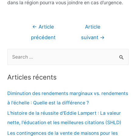
dans la région pourra vous joindre en cas d’urgence.
Navigation
←
Article
Article
de
précédent
suivant
→
l’article
R
e
c
Articles récents
h
e
Diminution des rendements marginaux vs. rendements
r
à l'échelle : Quelle est la différence ?
c
L'histoire de la réussite d'Eddie Lampert : La valeur
h
nette, l'éducation et les meilleures citations (SHLD)
e
Les contingences de la vente de maisons pour les